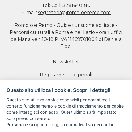
Tel:
Cell: 3281640180
E-mail:
segreteria@romoloeremo.com
Romolo e Remo - Guide turistiche abilitate -
Percorsi culturali a Roma e nel Lazio - orari uffici
da Mar a ven 10-18 P.IVA 11469701004 di Daniela
Tidei
Newsletter
Regolamento e penali
Prenotazione visite
Questo sito utilizza i cookie. Scopri i dettagli
Questo sito utilizza cookie essenziali per garantirne il
Informativa estesa sull'uso dei Cookie
corretto funzionamento e cookie di tracciamento per capire
come interagisci con esso. Quest'ultimo sarà impostato
Informativa sulla Privacy
solo previo consenso..
Personalizza
oppure
Leggi la normativativa dei cookie
Condizioni di utilizzo del sito web