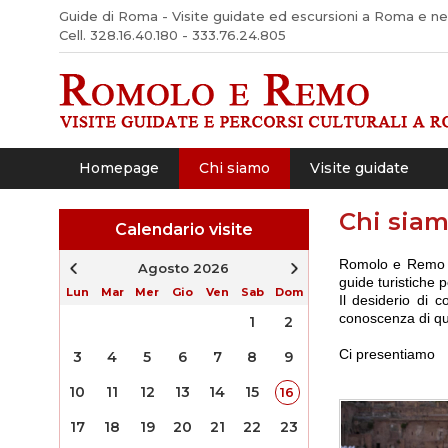
Guide di Roma - Visite guidate ed escursioni a Roma e nel 
Cell. 328.16.40.180 - 333.76.24.805
Homepage
Chi siamo
Visite guidate
Chi sia
Calendario visite
Romolo e Remo è 
Agosto 2026
guide turistiche p
Lun
Mar
Mer
Gio
Ven
Sab
Dom
Il desiderio di 
conoscenza di que
1
2
Ci presentiamo
3
4
5
6
7
8
9
10
11
12
13
14
15
16
17
18
19
20
21
22
23