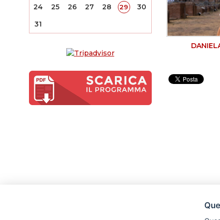
24
25
26
27
28
30
29
31
DANIELA
Ques