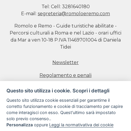
Tel:
Cell: 3281640180
E-mail:
segreteria@romoloeremo.com
Romolo e Remo - Guide turistiche abilitate -
Percorsi culturali a Roma e nel Lazio - orari uffici
da Mar a ven 10-18 P.IVA 11469701004 di Daniela
Tidei
Newsletter
Regolamento e penali
Prenotazione visite
Questo sito utilizza i cookie. Scopri i dettagli
Questo sito utilizza cookie essenziali per garantirne il
Informativa estesa sull'uso dei Cookie
corretto funzionamento e cookie di tracciamento per capire
come interagisci con esso. Quest'ultimo sarà impostato
Informativa sulla Privacy
solo previo consenso..
Personalizza
oppure
Leggi la normativativa dei cookie
Condizioni di utilizzo del sito web