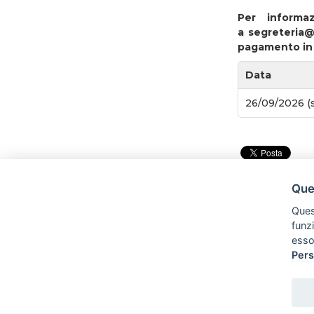
Per informa
a segreteria@
pagamento in l
Data
26/09/2026 (s
Ques
Quest
funz
esso
Pers
Tel:
Cell: 3281640180
E-mail:
segreteria@romoloeremo.com