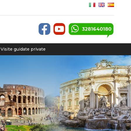
3281640180
Visite guidate private