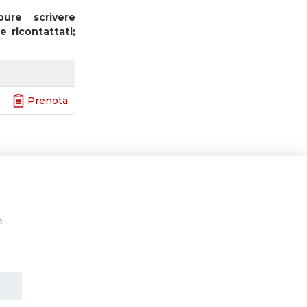
re scrivere
 ricontattati;
Prenota
n
rsi culturali a Roma e nel Lazio - orari uffici da Mar a
ione visite
Informativa estesa sull'uso dei Cookie