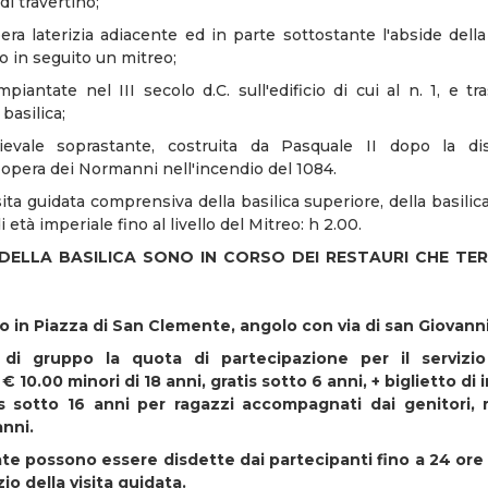
i travertino;
pera laterizia adiacente ed in parte sottostante l'abside della 
o in seguito un mitreo;
mpiantate nel III secolo d.C. sull'edificio di cui al n. 1, e t
basilica;
evale soprastante, costruita da Pasquale II dopo la dis
opera dei Normanni nell'incendio del 1084.
sita guidata comprensiva della basilica superiore, della basilica
di età imperiale fino al livello del Mitreo: h 2.00.
 DELLA BASILICA SONO IN CORSO DEI RESTAURI CHE TE
in Piazza di San Clemente, angolo con via di san Giovanni
e di gruppo la quota di partecipazione per il serviz
 € 10.00 minori di 18 anni, gratis sotto 6 anni, + biglietto di
is sotto 16 anni per ragazzi accompagnati dai genitori, 
anni.
ate possono essere disdette dai partecipanti fino a 24 ore
izio della visita guidata.