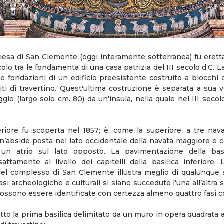
hiesa di San Clemente (oggi interamente sotterranea) fu erett
olo tra le fondamenta di una casa patrizia del III secolo d.C. 
le fondazioni di un edificio preesistente costruito a blocchi 
iti di travertino. Quest'ultima costruzione è separata a sua 
io (largo solo cm. 80) da un'insula, nella quale nel III secolo
feriore fu scoperta nel 1857; è, come la superiore, a tre nav
n’abside posta nel lato occidentale della navata maggiore e c
un atrio sul lato opposto. La pavimentazione della basi
attamente al livello dei capitelli della basilica inferiore.
” del complesso di San Clemente illustra meglio di qualunque a
si archeologiche e culturali si siano succedute l’una all’altra
Possono essere identificate con certezza almeno quattro fasi co
to la prima basilica delimitato da un muro in opera quadrata a