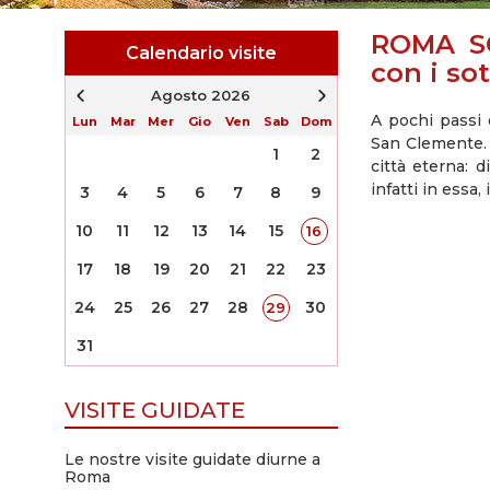
ROMA SO
Calendario visite
con i sot
Agosto 2026
A pochi passi 
Lun
Mar
Mer
Gio
Ven
Sab
Dom
San Clemente. 
1
2
città eterna: 
infatti in essa,
3
4
5
6
7
8
9
10
11
12
13
14
15
16
17
18
19
20
21
22
23
24
25
26
27
28
30
29
31
VISITE GUIDATE
Le nostre visite guidate diurne a
Roma