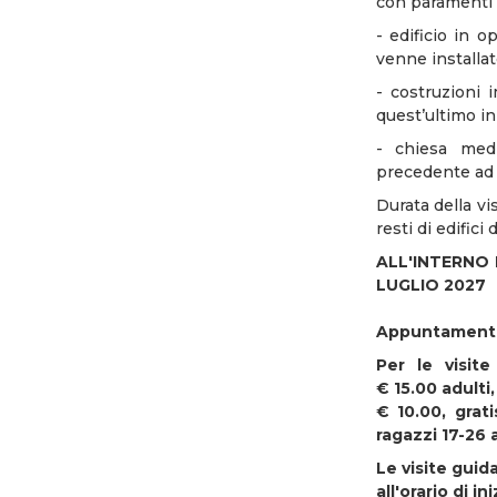
con paramenti d
- edificio in o
venne installat
- costruzioni i
quest’ultimo in 
- chiesa medi
precedente ad 
Durata della vi
resti di edifici 
ALL'INTERNO
LUGLIO 2027
Appuntamento 
Per le visit
€ 15.00 adulti,
€ 10.00, grat
ragazzi 17-26 
Le visite guid
all'orario di in