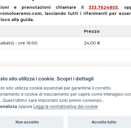
zioni e prenotazioni chiamare il
333.7624805
,
oppu
romoloeremo.com, lasciando tutti i riferimenti per essere
oco alla guida.
Prezzo
abato) - ore 16:00
24,00 €
to sito utilizza i cookie. Scopri i dettagli
o sito utilizza cookie essenziali per garantirne il corretto
ionamento e cookie di tracciamento per capire come interagisci co
. Quest'ultimo sarà impostato solo previo consenso..
onalizza
oppure
Leggi la normativativa dei cookie
Romolo e Remo - Guide turistiche abilitate - Perco
Non accetto
Accetta tutto
ven 10-18 P.IVA 11469701004 di Daniela Tidei
Newsletter
Regolamento e penali
Prenotaz