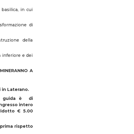
basilica, in cui
rasformazione di
truzione della
 inferiore e dei
RMINERANNO A
 in Laterano.
io guida è di
 ingresso intero
ridotto € 5.00
 prima rispetto