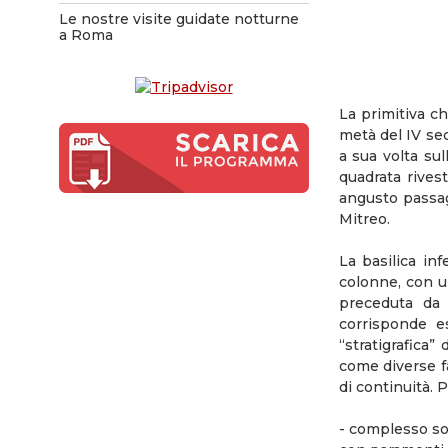
Le nostre visite guidate notturne
a Roma
La primitiva c
metà del IV sec
a sua volta sul
quadrata rivest
angusto passagg
Mitreo.
La basilica in
colonne, con u
preceduta da 
corrisponde es
“stratigrafica
come diverse fa
di continuità. 
- complesso sot