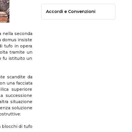
Accordi e Convenzioni
a nella seconda
La domus insiste
di tufo in opera
volta tramite un
 fu istituito un
ate scandite da
on una facciata
lica superiore
 La successione
ltra situazione
 senza soluzione
struttive:
 blocchi di tufo