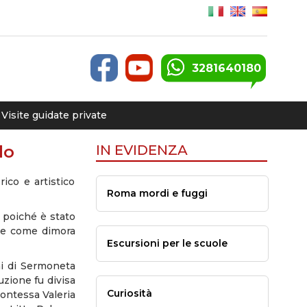
3281640180
Visite guidate private
lo
IN EVIDENZA
ico e artistico
Roma mordi e fuggi
e poiché è stato
ine come dimora
Escursioni per le scuole
ni di Sermoneta
uzione fu divisa
Curiosità
Contessa Valeria