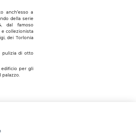
.
nto anch’esso a
ndo della serie
14, dal famoso
 e collezionista
gi, dei Torlonia
pulizia di otto
edificio per gli
l palazzo.
n