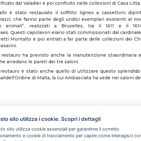
icato dal Valadier e poi confluito nelle collezioni di Casa Litta
llo è stato restaurato il soffitto ligneo a cassettoni dipi
arazzi, che fanno parte degli undici esemplari esistenti al mo
 animali”, realizzati a Bruxelles, tra il 1611 e il 16
aes. Questi capolavori erano stati commissionati dal cardinale
tti Montalto e poi entrati a far parte delle collezioni dei Chi
Cesarini.
i restauro ha previsto anche la manutenzione straordinaria e 
he arredano le pareti dei tre saloni.
 restauro è stato anche quello di utilizzare questo splendido 
nalidell’Ordine di Malta, la cui Ambasciata ha sede nei saloni de
to sito utilizza i cookie. Scopri i dettagli
o sito utilizza cookie essenziali per garantirne il corretto
ionamento e cookie di tracciamento per capire come interagisci co