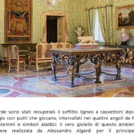
de sono stati recuperati il soffitto ligneo a cassettoni dip
regio con putti che giocano, intervallati nei quattro angoli da 
emmi e simboli araldici. Il vero gioiello di questo ambie
era realizzata da Alessandro Algardi per il princip