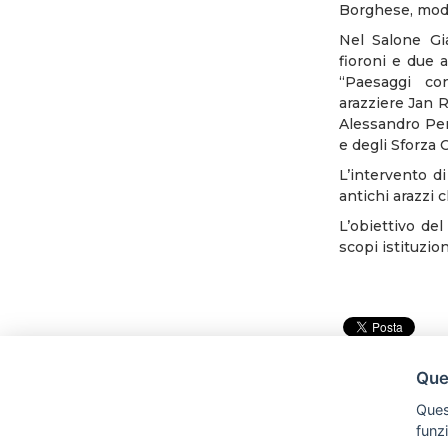
Borghese, modif
Nel Salone Gia
fioroni e due 
“Paesaggi con
arazziere Jan R
Alessandro Pere
e degli Sforza 
L’intervento d
antichi arazzi c
L’obiettivo del
scopi istituzio
Ques
Quest
funz