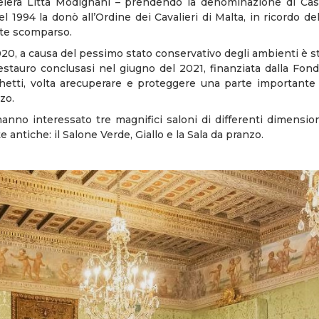
elera Litta Modignani – prendendo la denominazione di Casa
el 1994 la donò all’Ordine dei Cavalieri di Malta, in ricordo del
te scomparso.
20, a causa del pessimo stato conservativo degli ambienti è st
stauro conclusasi nel giugno del 2021, finanziata dalla Fond
etti, volta arecuperare e proteggere una parte importante
zzo.
hanno interessato tre magnifici saloni di differenti dimensioni
 antiche: il Salone Verde, Giallo e la Sala da pranzo.