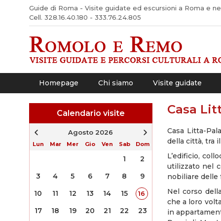
Guide di Roma - Visite guidate ed escursioni a Roma e nel 
Cell. 328.16.40.180 - 333.76.24.805
Homepage
Chi siamo
Visite guidate
Casa Lit
Calendario visite
Casa Litta-Pal
Agosto 2026
della città, tra 
Lun
Mar
Mer
Gio
Ven
Sab
Dom
L’edificio, col
1
2
utilizzato nel
3
4
5
6
7
8
9
nobiliare delle 
Nel corso dell
10
11
12
13
14
15
16
che a loro volt
17
18
19
20
21
22
23
in appartamenti