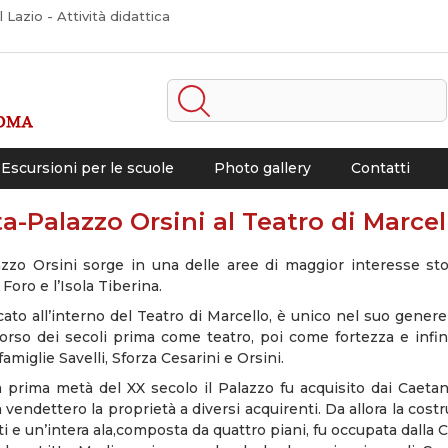
Lazio - Attività didattica
Escursioni per le scuole
Photo gallery
Contatti
ta-Palazzo Orsini al Teatro di Marcel
azzo Orsini sorge in una delle aree di maggior interesse stor
il Foro e l’Isola Tiberina.
locato all’interno del Teatro di Marcello, è unico nel suo gener
 corso dei secoli prima come teatro, poi come fortezza e inf
famiglie Savelli, Sforza Cesarini e Orsini.
a prima metà del XX secolo il Palazzo fu acquisito dai Caeta
a vendettero la proprietà a diversi acquirenti. Da allora la costr
 e un’intera ala,composta da quattro piani, fu occupata dalla 