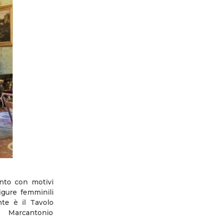
into con motivi
figure femminili
nte è il Tavolo
e Marcantonio