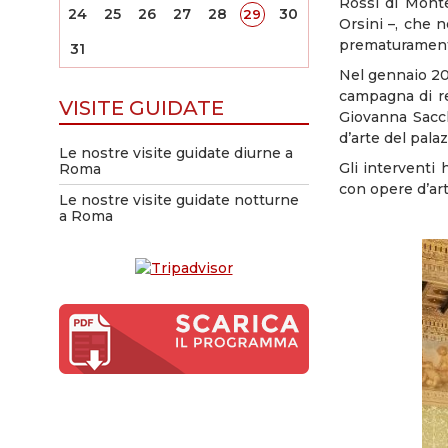
Rossi di Mont
24
25
26
27
28
30
29
Orsini –, che n
prematuramen
31
Nel gennaio 20
campagna di re
VISITE GUIDATE
Giovanna Sacch
d’arte del pala
Le nostre visite guidate diurne a
Gli interventi 
Roma
con opere d’arte
Le nostre visite guidate notturne
a Roma