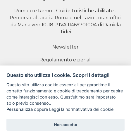
Romolo e Remo - Guide turistiche abilitate -
Percorsi culturali a Roma e nel Lazio - orari uffici
da Mar a ven 10-18 P.IVA 11469701004 di Daniela
Tidei
Newsletter
Regolamento e penali
Prenotazione visite
Questo sito utilizza i cookie. Scopri i dettagli
Questo sito utilizza cookie essenziali per garantirne il
Informativa estesa sull'uso dei Cookie
corretto funzionamento e cookie di tracciamento per capire
come interagisci con esso. Quest'ultimo sarà impostato
Informativa sulla Privacy
solo previo consenso..
Personalizza
oppure
Leggi la normativativa dei cookie
Condizioni di utilizzo del sito web
Non accetto
Copyright 2018