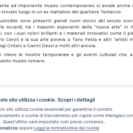
ante ed imponente museo contemporaneo si avvale anche 
 trovato luogo in un ex mattatoio del quartiere Testaccio.
ustodite sono presenti grandi nomi storici del secolo sco
rla Accardi, tra i massimi esponenti della “nuova arte” in It
, con i suoi colori brillanti e i materiali innovativi come il pl
io Ceroli e la sua arte povera, a Tano Festa e altri “artisti
igi Ontani a Gianni Dessì e molti altri ancora.
rilievo le mostre temporanee e gli eventi culturali che, 
questo museo romano.
to sito utilizza i cookie. Scopri i dettagli
o sito utilizza cookie essenziali per garantirne il corretto
ionamento e cookie di tracciamento per capire come interagisci co
. Quest'ultimo sarà impostato solo previo consenso..
onalizza
oppure
Leggi la normativativa dei cookie