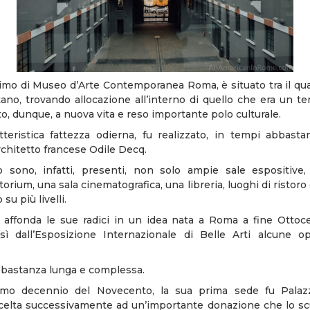
nimo di Museo d’Arte Contemporanea Roma, è situato tra il quar
no, trovando allocazione all’interno di quello che era un temp
to, dunque, a nuova vita e reso importante polo culturale.
tteristica fattezza odierna, fu realizzato, in tempi abbasta
rchitetto francese Odile Decq.
o sono, infatti, presenti, non solo ampie sale espositiv
torium, una sala cinematografica, una libreria, luoghi di ristoro
su più livelli.
ffonda le sue radici in un idea nata a Roma a fine Ottoce
ì dall’Esposizione Internazionale di Belle Arti alcune op
bbastanza lunga e complessa.
primo decennio del Novecento, la sua prima sede fu Palazzo
celta successivamente ad un’importante donazione che lo sc