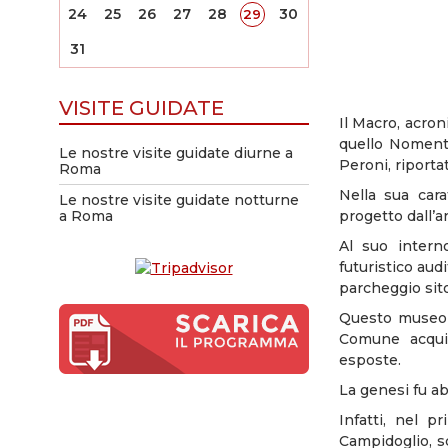
24
25
26
27
28
30
29
31
VISITE GUIDATE
Il Macro, acro
quello Nomenta
Le nostre visite guidate diurne a
Peroni, riporta
Roma
Nella sua cara
Le nostre visite guidate notturne
a Roma
progetto dall’a
Al suo intern
futuristico audi
parcheggio sito 
Questo museo a
Comune acquis
esposte.
La genesi fu a
Infatti, nel 
Campidoglio, s