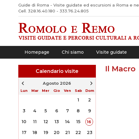
Guide di Roma - Visite guidate ed escursioni a Roma e nel 
Cell. 328.16.40.180 - 333.76.24.805
Homepage
Chi siamo
Visite guidate
Il Macro
Calendario visite
Agosto 2026
Lun
Mar
Mer
Gio
Ven
Sab
Dom
1
2
3
4
5
6
7
8
9
10
11
12
13
14
15
16
17
18
19
20
21
22
23