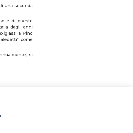
di una seconda
rso e di questo
alia dagli anni
exiglass, a Pino
 maledetti” come
annualmente, si
n