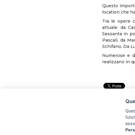
Questo import
location che ha
Tra le opere c
attuale: da Ca
Sessanta in poi
Pascali, da Mar
Schifano, Da Lu
Numerose e di 
realizzano in 
Ques
Quest
funz
esso
Pers