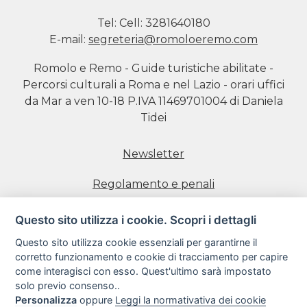
Tel:
Cell: 3281640180
E-mail:
segreteria@romoloeremo.com
Romolo e Remo - Guide turistiche abilitate -
Percorsi culturali a Roma e nel Lazio - orari uffici
da Mar a ven 10-18 P.IVA 11469701004 di Daniela
Tidei
Newsletter
Regolamento e penali
Prenotazione visite
Questo sito utilizza i cookie. Scopri i dettagli
Questo sito utilizza cookie essenziali per garantirne il
Informativa estesa sull'uso dei Cookie
corretto funzionamento e cookie di tracciamento per capire
come interagisci con esso. Quest'ultimo sarà impostato
Informativa sulla Privacy
solo previo consenso..
Personalizza
oppure
Leggi la normativativa dei cookie
Condizioni di utilizzo del sito web