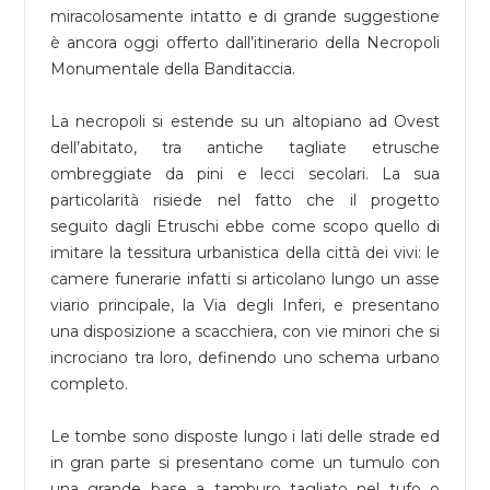
miracolosamente intatto e di grande suggestione
è ancora oggi offerto dall’itinerario della Necropoli
Monumentale della Banditaccia.
La necropoli si estende su un altopiano ad Ovest
dell’abitato, tra antiche tagliate etrusche
ombreggiate da pini e lecci secolari. La sua
particolarità risiede nel fatto che il progetto
seguito dagli Etruschi ebbe come scopo quello di
imitare la tessitura urbanistica della città dei vivi: le
camere funerarie infatti si articolano lungo un asse
viario principale, la Via degli Inferi, e presentano
una disposizione a scacchiera, con vie minori che si
incrociano tra loro, definendo uno schema urbano
completo.
Le tombe sono disposte lungo i lati delle strade ed
in gran parte si presentano come un tumulo con
una grande base a tamburo tagliato nel tufo o