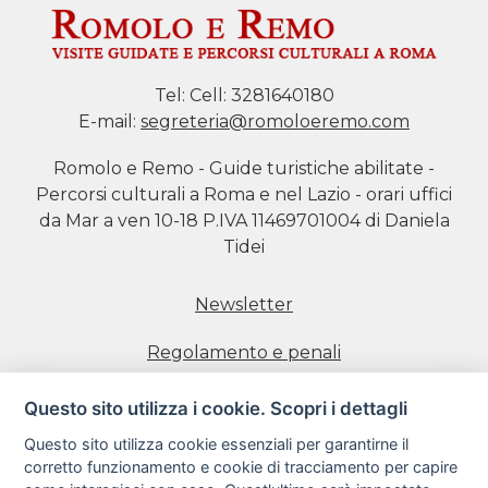
Tel:
Cell: 3281640180
E-mail:
segreteria@romoloeremo.com
Romolo e Remo - Guide turistiche abilitate -
Percorsi culturali a Roma e nel Lazio - orari uffici
da Mar a ven 10-18 P.IVA 11469701004 di Daniela
Tidei
Newsletter
Regolamento e penali
Prenotazione visite
Questo sito utilizza i cookie. Scopri i dettagli
Questo sito utilizza cookie essenziali per garantirne il
Informativa estesa sull'uso dei Cookie
corretto funzionamento e cookie di tracciamento per capire