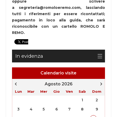
oppure scrivere
a segreteria@romoloeremo.com, lasciando
tutti i riferimenti per essere ricontattati;
pagamento in loco alla guida, che sarà
riconoscibile con un cartello ROMOLO E
REMO.
In evidenza
Calendario visite
Agosto 2026
Lun
Mar
Mer
Gio
Ven
Sab
Dom
1
2
3
4
5
6
7
8
9