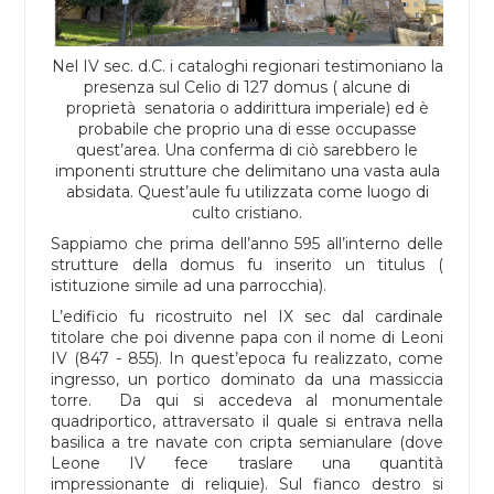
Nel IV sec. d.C. i cataloghi regionari testimoniano la
presenza sul Celio di 127 domus ( alcune di
proprietà senatoria o addirittura imperiale) ed è
probabile che proprio una di esse occupasse
quest’area. Una conferma di ciò sarebbero le
imponenti strutture che delimitano una vasta aula
absidata. Quest’aule fu utilizzata come luogo di
culto cristiano.
Sappiamo che prima dell’anno 595 all’interno delle
strutture della domus fu inserito un titulus (
istituzione simile ad una parrocchia).
L’edificio fu ricostruito nel IX sec dal cardinale
titolare che poi divenne papa con il nome di Leoni
IV (847 - 855). In quest’epoca fu realizzato, come
ingresso, un portico dominato da una massiccia
torre. Da qui si accedeva al monumentale
quadriportico, attraversato il quale si entrava nella
basilica a tre navate con cripta semianulare (dove
Leone IV fece traslare una quantità
impressionante di reliquie). Sul fianco destro si