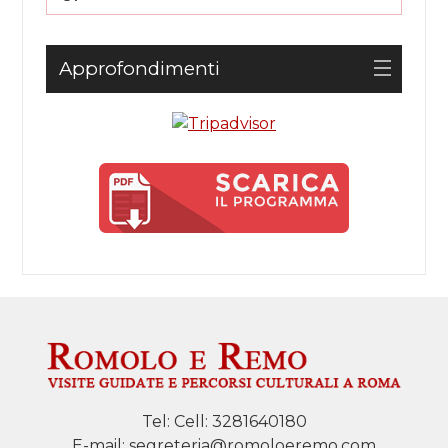
Approfondimenti
Tel:
Cell: 3281640180
E-mail:
segreteria@romoloeremo.com