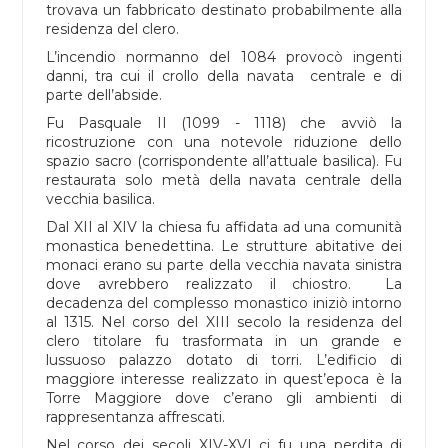
trovava un fabbricato destinato probabilmente alla
residenza del clero.
L’incendio normanno del 1084 provocò ingenti
danni, tra cui il crollo della navata centrale e di
parte dell’abside.
Fu Pasquale II (1099 - 1118) che avviò la
ricostruzione con una notevole riduzione dello
spazio sacro (corrispondente all’attuale basilica). Fu
restaurata solo metà della navata centrale della
vecchia basilica.
Dal XII al XIV la chiesa fu affidata ad una comunità
monastica benedettina. Le strutture abitative dei
monaci erano su parte della vecchia navata sinistra
dove avrebbero realizzato il chiostro. La
decadenza del complesso monastico iniziò intorno
al 1315. Nel corso del XIII secolo la residenza del
clero titolare fu trasformata in un grande e
lussuoso palazzo dotato di torri. L’edificio di
maggiore interesse realizzato in quest’epoca è la
Torre Maggiore dove c’erano gli ambienti di
rappresentanza affrescati.
Nel corso dei secoli XIV-XVI ci fu una perdita di