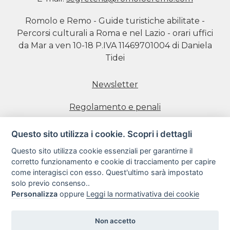
Romolo e Remo - Guide turistiche abilitate -
Percorsi culturali a Roma e nel Lazio - orari uffici
da Mar a ven 10-18 P.IVA 11469701004 di Daniela
Tidei
Newsletter
Regolamento e penali
Prenotazione visite
Questo sito utilizza i cookie. Scopri i dettagli
Questo sito utilizza cookie essenziali per garantirne il
Informativa estesa sull'uso dei Cookie
corretto funzionamento e cookie di tracciamento per capire
come interagisci con esso. Quest'ultimo sarà impostato
Informativa sulla Privacy
solo previo consenso..
Personalizza
oppure
Leggi la normativativa dei cookie
Condizioni di utilizzo del sito web
Non accetto
Copyright 2018